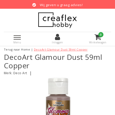
Wij geven u graag advies!
0
Menu
Inloggen
Winkelwagen
Terug naar Home
|
DecoArt Glamour Dust 59ml Copper
DecoArt Glamour Dust 59ml
Copper
|
Merk:
Deco Art