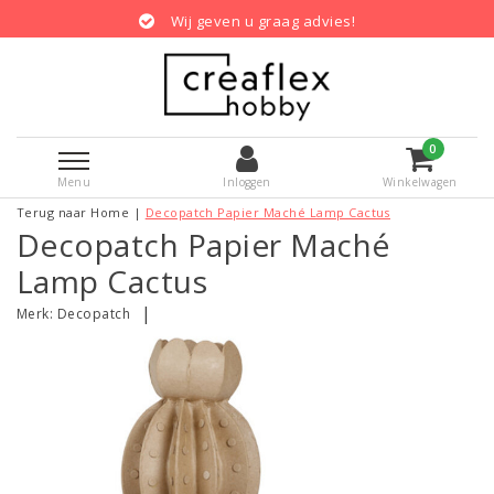
Wij geven u graag advies!
0
Menu
Inloggen
Winkelwagen
Terug naar Home
|
Decopatch Papier Maché Lamp Cactus
Decopatch Papier Maché
Lamp Cactus
|
Merk:
Decopatch