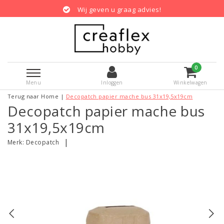
Wij geven u graag advies!
0
Menu
Inloggen
Winkelwagen
Terug naar Home
|
Decopatch papier mache bus 31x19,5x19cm
Decopatch papier mache bus
31x19,5x19cm
|
Merk:
Decopatch