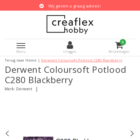
Wij geven u graag advies!
0
Menu
Inloggen
Winkelwagen
Terug naar Home
|
Derwent Coloursoft Potlood C280 Blackberry
Derwent Coloursoft Potlood
C280 Blackberry
|
Merk:
Derwent