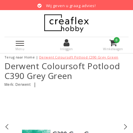
Wij geven u graag advies!
0
Menu
Inloggen
Winkelwagen
Terug naar Home
|
Derwent Coloursoft Potlood C390 Grey Green
Derwent Coloursoft Potlood
C390 Grey Green
|
Merk:
Derwent