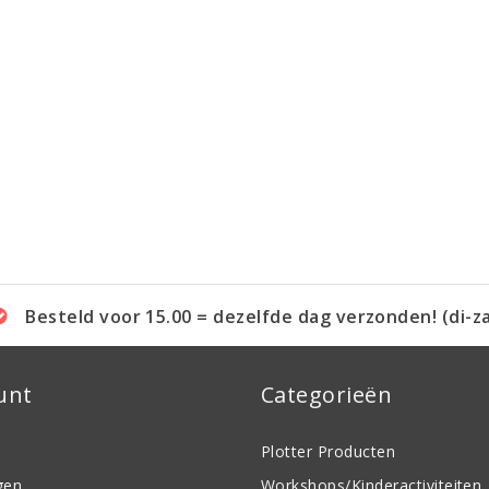
Besteld voor 15.00 = dezelfde dag verzonden! (di-z
unt
Categorieën
Plotter Producten
gen
Workshops/Kinderactiviteiten