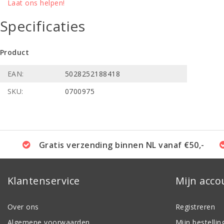
Laat ons helpen!
Specificaties
Product
EAN:
5028252188418
SKU:
0700975
Gratis verzending binnen NL vanaf €50,-
Klantenservice
Mijn acco
Over ons
Registreren
Algemene voorwaarden
Mijn bestellin