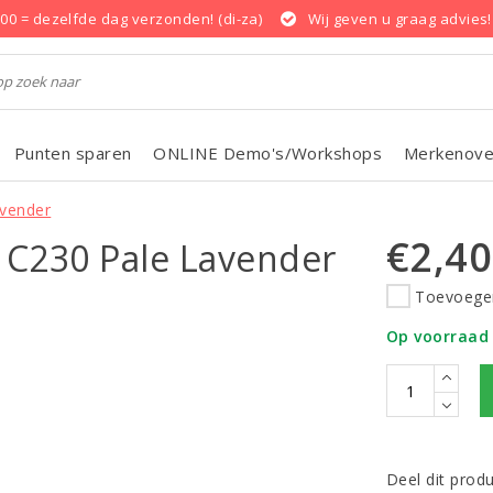
.00 = dezelfde dag verzonden! (di-za)
Wij geven u graag advies!
Punten sparen
ONLINE Demo's/Workshops
Merkenove
avender
€2,40
 C230 Pale Lavender
Toevoegen
Op voorraad
Deel dit prod