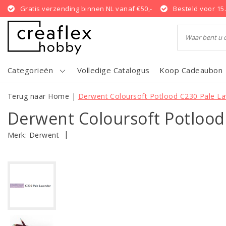
Gratis verzending binnen NL vanaf €50,-
Besteld voor 15
Categorieën
Volledige Catalogus
Koop Cadeaubon
Terug naar Home
|
Derwent Coloursoft Potlood C230 Pale L
Derwent Coloursoft Potlood
|
Merk:
Derwent