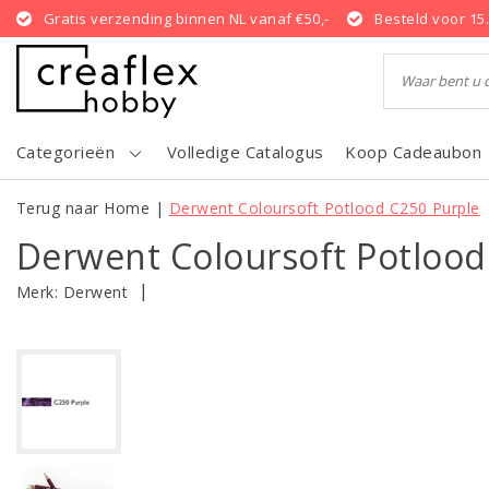
Gratis verzending binnen NL vanaf €50,-
Besteld voor 15
Categorieën
Volledige Catalogus
Koop Cadeaubon
Terug naar Home
|
Derwent Coloursoft Potlood C250 Purple
Derwent Coloursoft Potlood
|
Merk:
Derwent