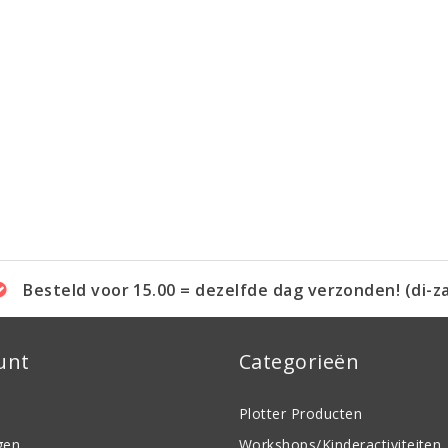
Besteld voor 15.00 = dezelfde dag verzonden! (di-z
unt
Categorieën
Plotter Producten
gen
Workshops/Kinderactiviteiten