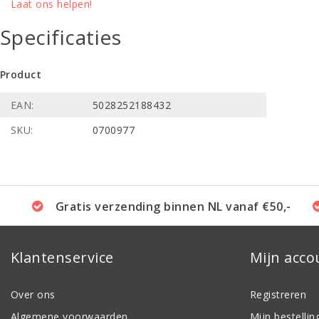
Laat ons helpen!
Specificaties
Product
EAN:
5028252188432
SKU:
0700977
Gratis verzending binnen NL vanaf €50,-
Klantenservice
Mijn acco
Over ons
Registreren
Algemene voorwaarden
Mijn bestellin