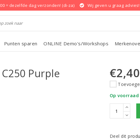
.00 = dezelfde dag verzonden! (di-za)
Wij geven u graag advies!
Punten sparen
ONLINE Demo's/Workshops
Merkenove
€2,40
 C250 Purple
Toevoegen
Op voorraad
Deel dit prod