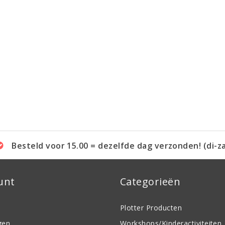
Besteld voor 15.00 = dezelfde dag verzonden! (di-z
unt
Categorieën
Plotter Producten
gen
Workshops/Kinderactiviteiten