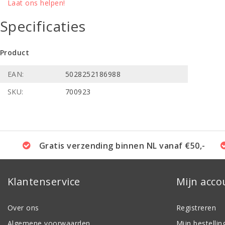
Laat ons helpen!
Specificaties
Product
EAN:
5028252186988
SKU:
700923
Gratis verzending binnen NL vanaf €50,-
Klantenservice
Mijn acco
Over ons
Registreren
Algemene voorwaarden
Mijn bestellin