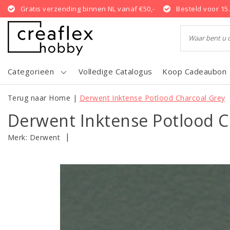
Gratis verzending binnen NL vanaf €50,-
Besteld voor 15
Categorieën
Volledige Catalogus
Koop Cadeaubon
Terug naar Home
|
Derwent Inktense Potlood Charcoal Grey
Derwent Inktense Potlood C
|
Merk:
Derwent