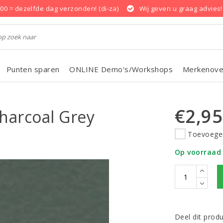
.00 = dezelfde dag verzonden! (di-za)
Wij geven u graag advies!
Punten sparen
ONLINE Demo's/Workshops
Merkenove
€2,95
harcoal Grey
Toevoegen
Op voorraad
Deel dit prod