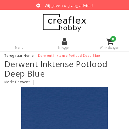
Wij geven u graag advies!
0
Menu
Inloggen
Winkelwagen
Terug naar Home
|
Derwent Inktense Potlood Deep Blue
Derwent Inktense Potlood
Deep Blue
|
Merk:
Derwent