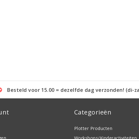
Besteld voor 15.00 = dezelfde dag verzonden! (di-z
unt
Categorieën
Plotter Producten
gen
Workshops/Kinderactiviteiten