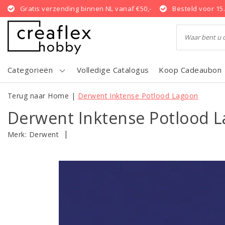
Gratis verzending binnen NL vanaf €50,-
Besteld voor 15
Categorieën
Volledige Catalogus
Koop Cadeaubon
Terug naar Home
|
Derwent Inktense Potlood Lagoon
Derwent Inktense Potlood 
|
Merk:
Derwent