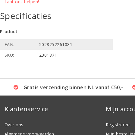
Laat ons helpen!
Specificaties
Product
EAN:
5028252261081
SKU:
2301871
Gratis verzending binnen NL vanaf €50,-
Klantenservice
Mijn acco
Over ons
Registreren
Algemene voorwaarden
Mijn bestellin