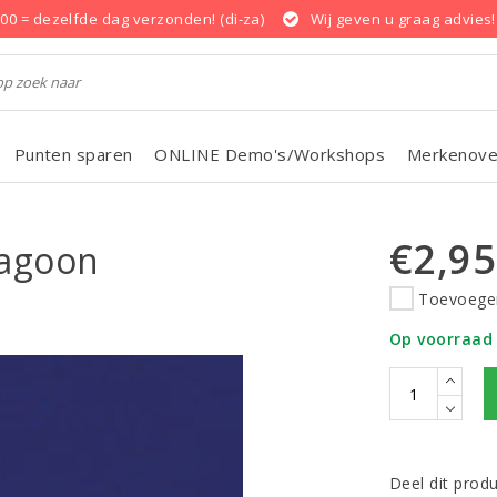
.00 = dezelfde dag verzonden! (di-za)
Wij geven u graag advies!
Punten sparen
ONLINE Demo's/Workshops
Merkenove
€2,95
Lagoon
Toevoegen
Op voorraad
Deel dit prod