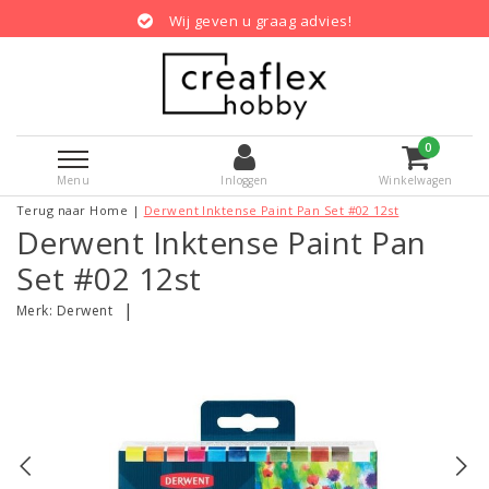
Wij geven u graag advies!
0
Menu
Inloggen
Winkelwagen
Terug naar Home
|
Derwent Inktense Paint Pan Set #02 12st
Derwent Inktense Paint Pan
Set #02 12st
|
Merk:
Derwent