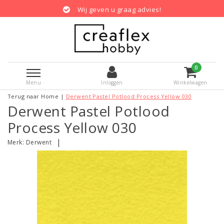
Wij geven u graag advies!
0
Menu
Inloggen
Winkelwagen
Terug naar Home
|
Derwent Pastel Potlood Process Yellow 030
Derwent Pastel Potlood
Process Yellow 030
|
Merk:
Derwent