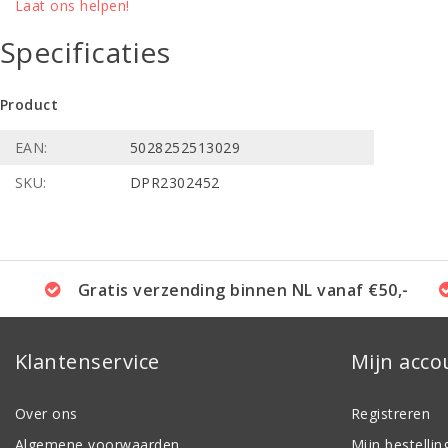
Laat ons helpen!
Specificaties
Product
EAN:
5028252513029
SKU:
DPR2302452
Gratis verzending binnen NL vanaf €50,-
Klantenservice
Mijn acco
Over ons
Registreren
Algemene voorwaarden
Mijn bestellin