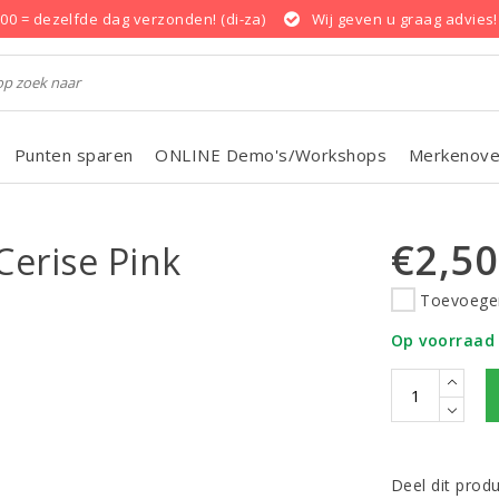
.00 = dezelfde dag verzonden! (di-za)
Wij geven u graag advies!
Punten sparen
ONLINE Demo's/Workshops
Merkenove
€2,50
Cerise Pink
Toevoegen
Op voorraad
Deel dit prod