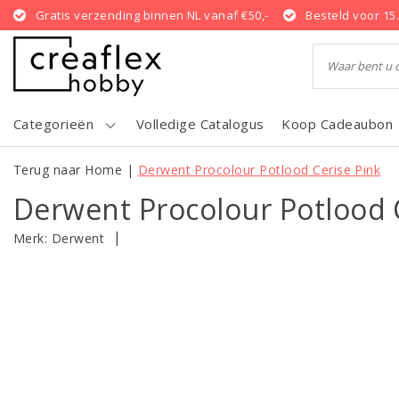
Gratis verzending binnen NL vanaf €50,-
Besteld voor 15
Categorieën
Volledige Catalogus
Koop Cadeaubon
Terug naar Home
|
Derwent Procolour Potlood Cerise Pink
Derwent Procolour Potlood 
|
Merk:
Derwent