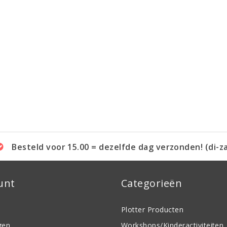
Besteld voor 15.00 = dezelfde dag verzonden! (di-z
unt
Categorieën
Plotter Producten
gen
Workshops/Kinderactiviteiten