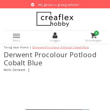
Wij geven u graag advies!
0
Menu
Inloggen
Winkelwagen
Terug naar Home
|
Derwent Procolour Potlood Cobalt Blue
Derwent Procolour Potlood
Cobalt Blue
|
Merk:
Derwent