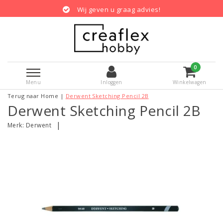
Wij geven u graag advies!
0
Menu
Inloggen
Winkelwagen
Terug naar Home
|
Derwent Sketching Pencil 2B
Derwent Sketching Pencil 2B
|
Merk:
Derwent