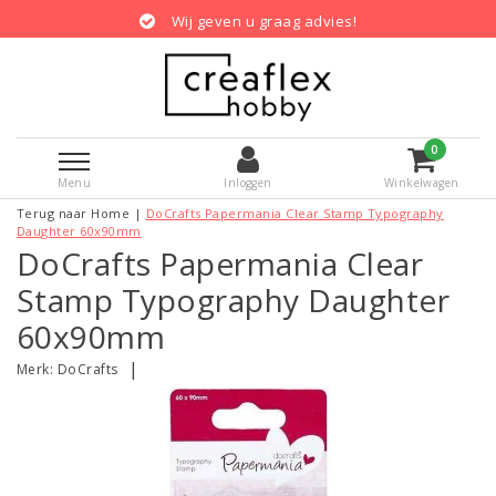
Wij geven u graag advies!
0
Menu
Inloggen
Winkelwagen
Terug naar Home
|
DoCrafts Papermania Clear Stamp Typography
Daughter 60x90mm
DoCrafts Papermania Clear
Stamp Typography Daughter
60x90mm
|
Merk:
DoCrafts