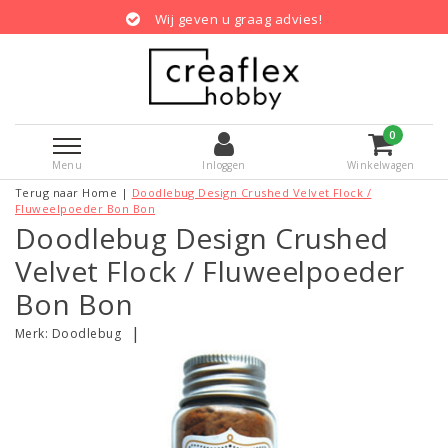
Wij geven u graag advies!
0
Menu
Inloggen
Winkelwagen
Terug naar Home
|
Doodlebug Design Crushed Velvet Flock /
Fluweelpoeder Bon Bon
Doodlebug Design Crushed
Velvet Flock / Fluweelpoeder
Bon Bon
|
Merk:
Doodlebug