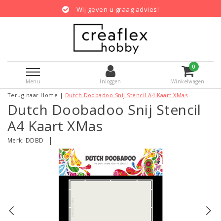
Wij geven u graag advies!
0
Menu
Inloggen
Winkelwagen
Terug naar Home
|
Dutch Doobadoo Snij Stencil A4 Kaart XMas
Dutch Doobadoo Snij Stencil
A4 Kaart XMas
|
Merk:
DDBD