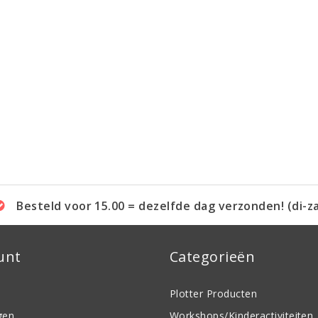
Besteld voor 15.00 = dezelfde dag verzonden! (di-z
unt
Categorieën
Plotter Producten
gen
Workshops/Kinderactiviteiten