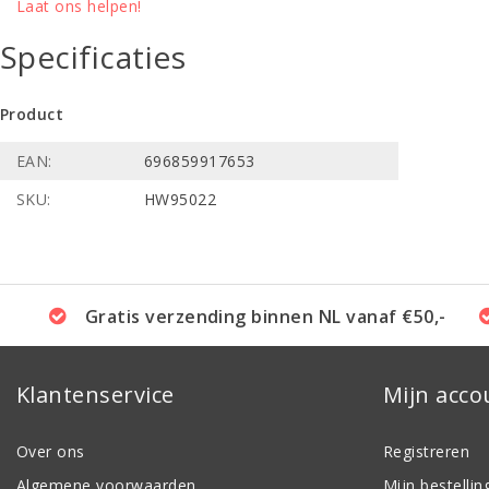
Laat ons helpen!
Specificaties
Product
EAN:
696859917653
SKU:
HW95022
Gratis verzending binnen NL vanaf €50,-
Klantenservice
Mijn acco
Over ons
Registreren
Algemene voorwaarden
Mijn bestellin