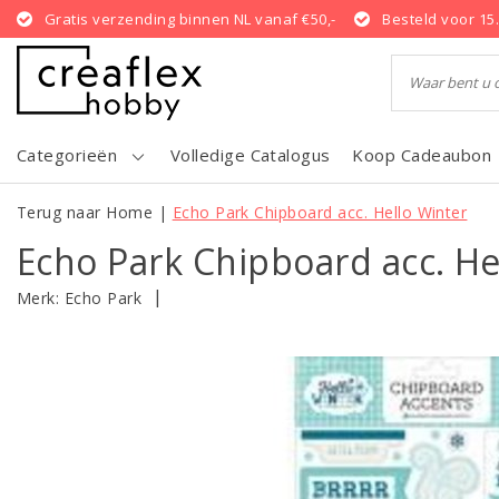
Gratis verzending binnen NL vanaf €50,-
Besteld voor 15
Categorieën
Volledige Catalogus
Koop Cadeaubon
Terug naar Home
|
Echo Park Chipboard acc. Hello Winter
Echo Park Chipboard acc. He
|
Merk:
Echo Park