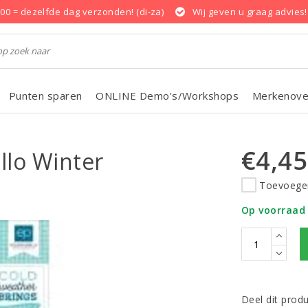
.00 = dezelfde dag verzonden! (di-za)
Wij geven u graag advies!
Punten sparen
ONLINE Demo's/Workshops
Merkenove
€4,45
llo Winter
Toevoegen
Op voorraad
Deel dit prod