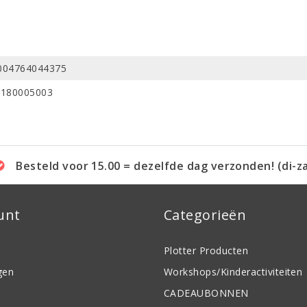
004764044375
-180005003
Besteld voor 15.00 = dezelfde dag verzonden! (di-z
unt
Categorieën
Plotter Producten
gen
Workshops/Kinderactiviteiten
CADEAUBONNEN