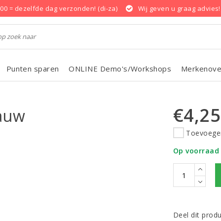
.00 = dezelfde dag verzonden! (di-za)
Wij geven u graag advies!
Punten sparen
ONLINE Demo's/Workshops
Merkenove
€4,25
lauw
Toevoegen
Op voorraad
Deel dit prod