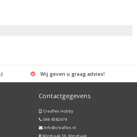
a)
Wij geven u graag advies!
Contactgegevens
Creaflex Hobby
046 4582674
Info@creaflex.nl
Windraak 36, Windraak