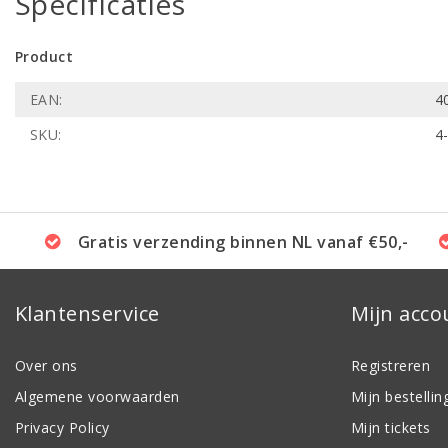
Specificaties
Product
EAN:
4
SKU:
4
Gratis verzending binnen NL vanaf €50,-
Klantenservice
Mijn acco
Over ons
Registreren
Algemene voorwaarden
Mijn bestellin
Privacy Policy
Mijn tickets