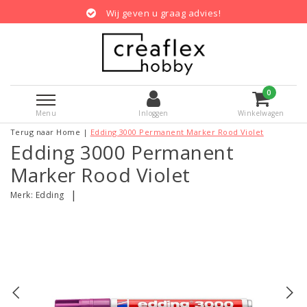
Wij geven u graag advies!
0
Menu
Inloggen
Winkelwagen
Terug naar Home
|
Edding 3000 Permanent Marker Rood Violet
Edding 3000 Permanent
Marker Rood Violet
|
Merk:
Edding