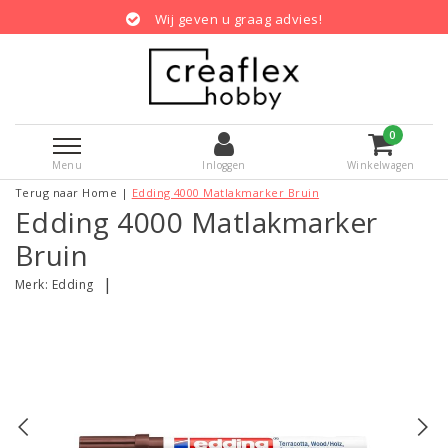
Wij geven u graag advies!
0
Menu
Inloggen
Winkelwagen
Terug naar Home
|
Edding 4000 Matlakmarker Bruin
Edding 4000 Matlakmarker
Bruin
|
Merk:
Edding