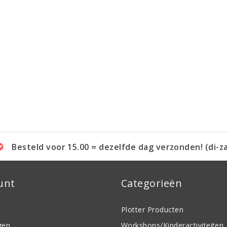
Besteld voor 15.00 = dezelfde dag verzonden! (di-z
unt
Categorieën
Plotter Producten
gen
Workshops/Kinderactiviteiten