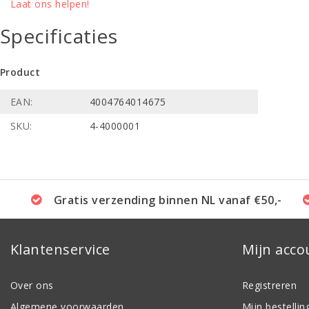
Laat ons helpen!
Specificaties
Product
EAN:
4004764014675
SKU:
4-4000001
Gratis verzending binnen NL vanaf €50,-
Klantenservice
Mijn acco
Over ons
Registreren
Algemene voorwaarden
Mijn bestellin