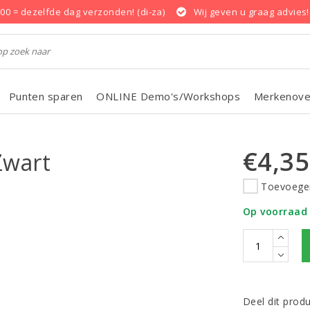
.00 = dezelfde dag verzonden! (di-za)
Wij geven u graag advies!
Punten sparen
ONLINE Demo's/Workshops
Merkenove
€4,35
Zwart
Toevoegen
Op voorraad
Deel dit prod