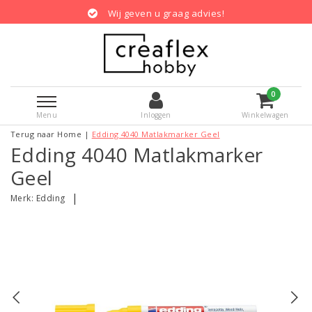
Wij geven u graag advies!
0
Menu
Inloggen
Winkelwagen
Terug naar Home
|
Edding 4040 Matlakmarker Geel
Edding 4040 Matlakmarker
Geel
|
Merk:
Edding