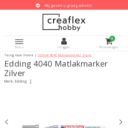
Wij geven u graag advies!
0
Menu
Inloggen
Winkelwagen
Terug naar Home
|
Edding 4040 Matlakmarker Zilver
Edding 4040 Matlakmarker
Zilver
|
Merk:
Edding