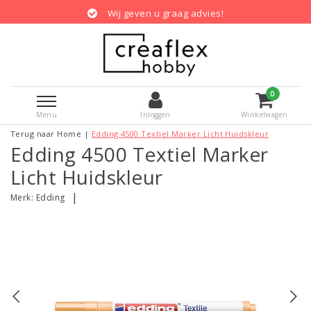
Wij geven u graag advies!
0
Menu
Inloggen
Winkelwagen
Terug naar Home
|
Edding 4500 Textiel Marker Licht Huidskleur
Edding 4500 Textiel Marker
Licht Huidskleur
|
Merk:
Edding