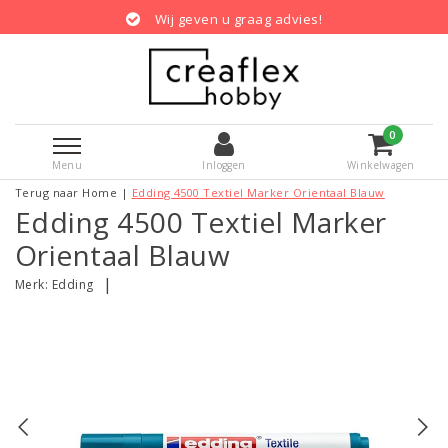
Wij geven u graag advies!
0
Menu
Inloggen
Winkelwagen
Terug naar Home
|
Edding 4500 Textiel Marker Orientaal Blauw
Edding 4500 Textiel Marker
Orientaal Blauw
|
Merk:
Edding