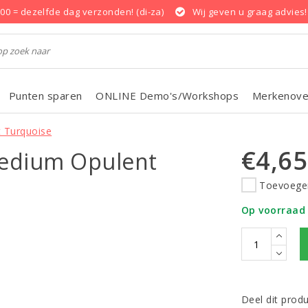
.00 = dezelfde dag verzonden! (di-za)
Wij geven u graag advies!
Punten sparen
ONLINE Demo's/Workshops
Merkenove
 Turquoise
€4,65
medium Opulent
Toevoegen
Op voorraad
Deel dit prod