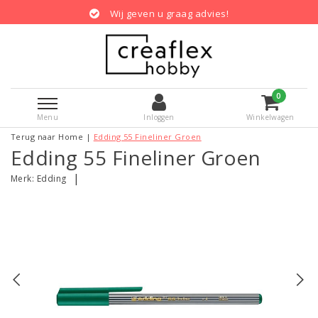
Wij geven u graag advies!
0
Menu
Inloggen
Winkelwagen
Terug naar Home
|
Edding 55 Fineliner Groen
Edding 55 Fineliner Groen
|
Merk:
Edding