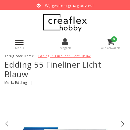
Wij geven u graag advies!
0
Menu
Inloggen
Winkelwagen
Terug naar Home
|
Edding 55 Fineliner Licht Blauw
Edding 55 Fineliner Licht
Blauw
|
Merk:
Edding