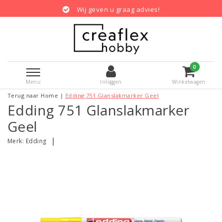
Wij geven u graag advies!
0
Menu
Inloggen
Winkelwagen
Terug naar Home
|
Edding 751 Glanslakmarker Geel
Edding 751 Glanslakmarker
Geel
|
Merk:
Edding