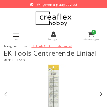
Wij geven u graag advies!
0
Menu
Inloggen
Winkelwagen
Terug naar Home
|
EK Tools Centrerende Liniaal
EK Tools Centrerende Liniaal
|
Merk:
EK Tools