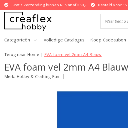
Gratis verzending binnen NL vanaf €50,-
Besteld voor 15
Categorieën
Volledige Catalogus
Koop Cadeaubon
Terug naar Home
|
EVA foam vel 2mm A4 Blauw
EVA foam vel 2mm A4 Blau
|
Merk:
Hobby & Crafting Fun