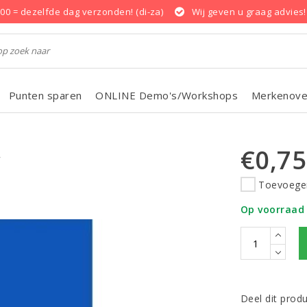
.00 = dezelfde dag verzonden! (di-za)
Wij geven u graag advies!
Punten sparen
ONLINE Demo's/Workshops
Merkenove
€0,75
w
Toevoegen
Op voorraad
Deel dit prod