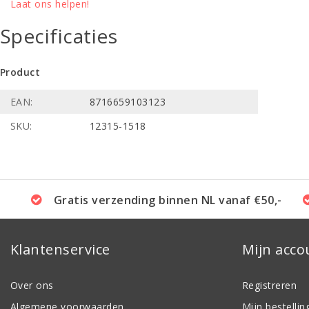
Laat ons helpen!
Specificaties
Product
EAN:
8716659103123
SKU:
12315-1518
Gratis verzending binnen NL vanaf €50,-
Klantenservice
Mijn acco
Over ons
Registreren
Algemene voorwaarden
Mijn bestellin