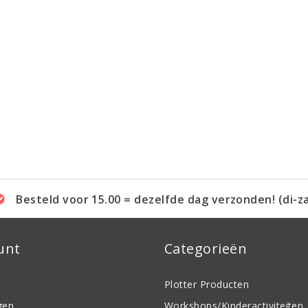
Besteld voor 15.00 = dezelfde dag verzonden! (di-z
unt
Categorieën
Plotter Producten
gen
Workshops/Kinderactiviteiten