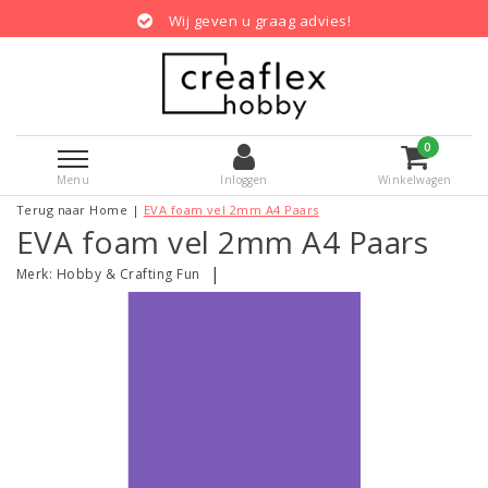
Wij geven u graag advies!
0
Menu
Inloggen
Winkelwagen
Terug naar Home
|
EVA foam vel 2mm A4 Paars
EVA foam vel 2mm A4 Paars
|
Merk:
Hobby & Crafting Fun