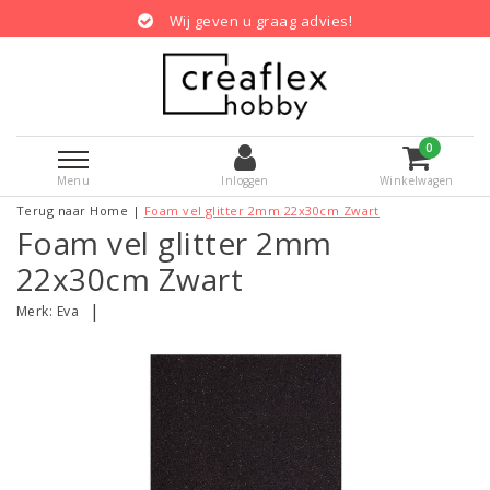
Wij geven u graag advies!
0
Menu
Inloggen
Winkelwagen
Terug naar Home
|
Foam vel glitter 2mm 22x30cm Zwart
Foam vel glitter 2mm
22x30cm Zwart
|
Merk:
Eva