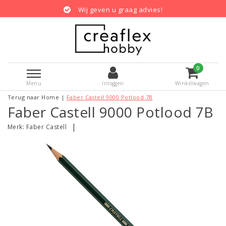
Wij geven u graag advies!
0
Menu
Inloggen
Winkelwagen
Terug naar Home
|
Faber Castell 9000 Potlood 7B
Faber Castell 9000 Potlood 7B
|
Merk:
Faber Castell