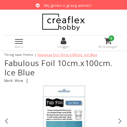
Wij geven u graag advies!
0
Menu
Inloggen
Winkelwagen
Terug naar Home
|
Fabulous Foil 10cm.x100cm. Ice Blue
Fabulous Foil 10cm.x100cm.
Ice Blue
|
Merk:
Wow