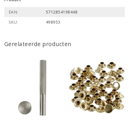
EAN:
5712854198448
SKU:
498953
Gerelateerde producten