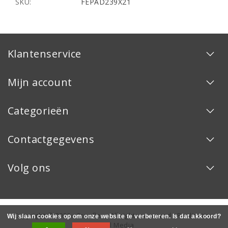
SKU:
FEPAD239X21
Klantenservice
Mijn account
Categorieën
Contactgegevens
Volg ons
Copyright © 2026 - Creaflex - All rights reserved - Realization
Wij slaan cookies op om onze website te verbeteren. Is dat akkoord?
InStijl Media