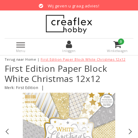
Wij geven u graag advies!
0
Menu
Inloggen
Winkelwagen
Terug naar Home
|
First Edition Paper Block White Christmas 12x12
First Edition Paper Block
White Christmas 12x12
|
Merk:
First Edition