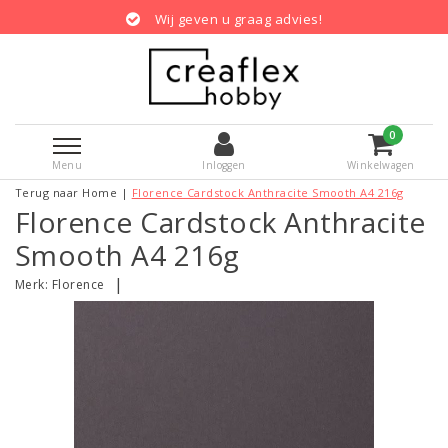
Wij geven u graag advies!
0
Menu
Inloggen
Winkelwagen
Terug naar Home
|
Florence Cardstock Anthracite Smooth A4 216g
Florence Cardstock Anthracite
Smooth A4 216g
|
Merk:
Florence