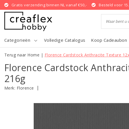
Gratis verzending binnen NL vanaf €50,-
Besteld voor 15
Categorieën
Volledige Catalogus
Koop Cadeaubon
Terug naar Home
|
Florence Cardstock Anthracite Texture 12
Florence Cardstock Anthraci
216g
|
Merk:
Florence