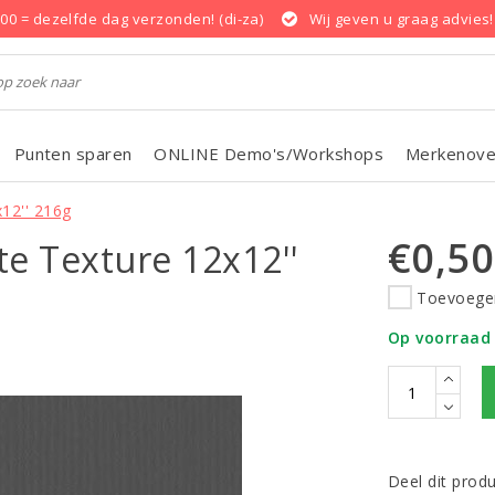
.00 = dezelfde dag verzonden! (di-za)
Wij geven u graag advies!
Punten sparen
ONLINE Demo's/Workshops
Merkenove
x12'' 216g
€0,50
te Texture 12x12''
Toevoegen
Op voorraad
Deel dit prod