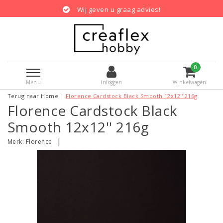
Wij geven u graag advies!
0
Menu
Inloggen
Winkelwagen
Terug naar Home
|
Florence Cardstock Black Smooth 12x12'' 216g
Florence Cardstock Black
Smooth 12x12'' 216g
|
Merk:
Florence