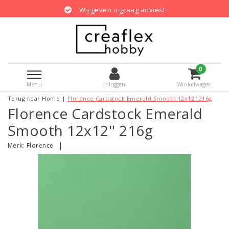
Wij geven u graag advies!
0
Menu
Inloggen
Winkelwagen
Terug naar Home
|
Florence Cardstock Emerald Smooth 12x12'' 216g
Florence Cardstock Emerald
Smooth 12x12'' 216g
|
Merk:
Florence