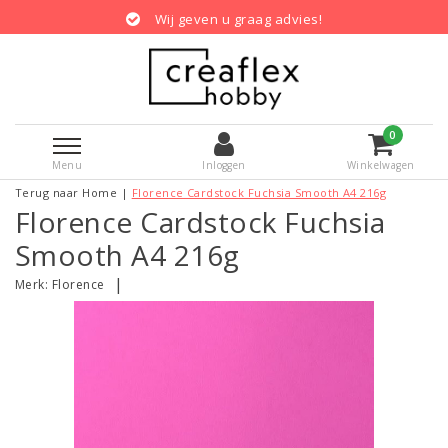
Wij geven u graag advies!
0
Menu
Inloggen
Winkelwagen
Terug naar Home
|
Florence Cardstock Fuchsia Smooth A4 216g
Florence Cardstock Fuchsia
Smooth A4 216g
|
Merk:
Florence