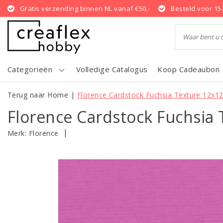
Gratis verzending binnen NL vanaf €50,-
Besteld voor 15
Categorieën
Volledige Catalogus
Koop Cadeaubon
Terug naar Home
|
Florence Cardstock Fuchsia Texture 12x12
Florence Cardstock Fuchsia 
|
Merk:
Florence