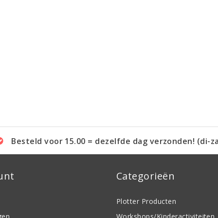
Besteld voor 15.00 = dezelfde dag verzonden! (di-z
unt
Categorieën
Plotter Producten
gen
Workshops/Kinderactiviteiten