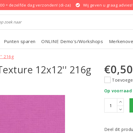
.00 = dezelfde dag verzonden! (di-za)
Wij geven u graag advies!
Punten sparen
ONLINE Demo's/Workshops
Merkenove
'' 216g
€0,50
Texture 12x12'' 216g
Toevoegen
Op voorraad
Deel dit prod