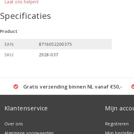
Laat ons helpen!
Specificaties
Product
EAN:
8716052200375
SKU:
2928-037
Gratis verzending binnen NL vanaf €50,-
Klantenservice
Mijn acco
Over ons
Registreren
Algemene voorwaarden
Mijn bestellin