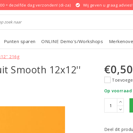
.00 = dezelfde dag verzonden! (di-za)
Wij geven u graag advies!
Punten sparen
ONLINE Demo's/Workshops
Merkenove
12'' 216g
€0,50
it Smooth 12x12''
Toevoegen
Op voorraad
Deel dit prod