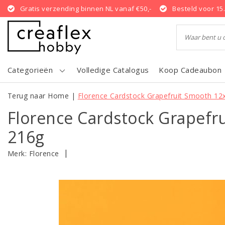
Gratis verzending binnen NL vanaf €50,-
Besteld voor 15
Categorieën
Volledige Catalogus
Koop Cadeaubon
Terug naar Home
|
Florence Cardstock Grapefruit Smooth 12x
Florence Cardstock Grapefru
216g
|
Merk:
Florence