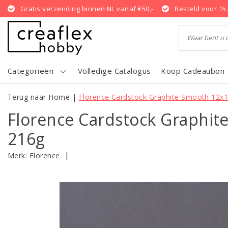
Gratis verzending binnen NL vanaf €50,-
Besteld voor 15
Categorieën
Volledige Catalogus
Koop Cadeaubon
Terug naar Home
|
Florence Cardstock Graphite Smooth 12x1
Florence Cardstock Graphit
216g
|
Merk:
Florence