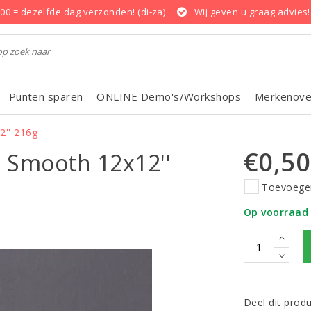
.00 = dezelfde dag verzonden! (di-za)
Wij geven u graag advies!
Punten sparen
ONLINE Demo's/Workshops
Merkenove
2'' 216g
€0,50
e Smooth 12x12''
Toevoegen
Op voorraad
Deel dit prod