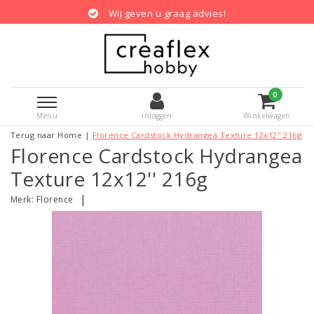
Wij geven u graag advies!
0
Menu
Inloggen
Winkelwagen
Terug naar Home
|
Florence Cardstock Hydrangea Texture 12x12'' 216g
Florence Cardstock Hydrangea
Texture 12x12'' 216g
|
Merk:
Florence