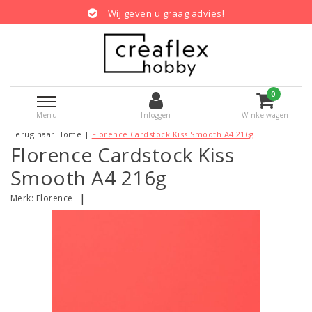
Wij geven u graag advies!
0
Menu
Inloggen
Winkelwagen
Terug naar Home
|
Florence Cardstock Kiss Smooth A4 216g
Florence Cardstock Kiss
Smooth A4 216g
|
Merk:
Florence